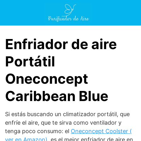
Saltar
al
contenido
Enfriador de aire
Portátil
Oneconcept
Caribbean Blue
Si estás buscando un climatizador portátil, que
enfríe el aire, que te sirva como ventilador y
tenga poco consumo: el
Oneconcept Coolster (
ver en Amazon)
, es el mejor enfriador de aire en